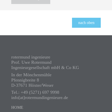
nach oben
rotermund ingenieure
Prof. Uwe Rotermund
Ingenieurgesellschaft mbH & Co KG
In der Mönchenmühle
Pfennigbreite 8
D-37671 Höxter/Weser
Tel.: +49 (5271) 697 9998
info[at]rotermundingenieure.de
HOME