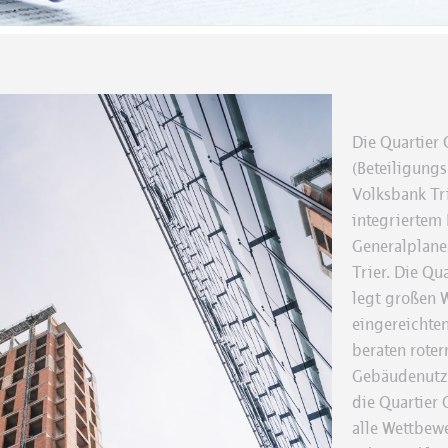
Die Quartier
(Beteiligung
Volksbank Tri
integriertem
Generalplane
Trier. Die Qu
legt großen W
eingereichte
beraten rote
Gebäudenutzu
die Quartier
alle Wettbew