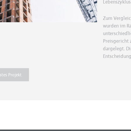
Lebenszyklusk
Zum Vergleic
wurden im Ra
unterschiedl
Preisgericht
dargelegt. Di
Entscheidungs
tes Projekt