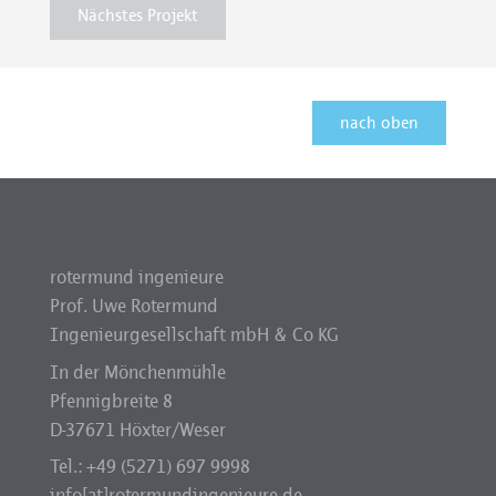
Nächstes Projekt
nach oben
rotermund ingenieure
Prof. Uwe Rotermund
Ingenieurgesellschaft mbH & Co KG
In der Mönchenmühle
Pfennigbreite 8
D-37671 Höxter/Weser
Tel.: +49 (5271) 697 9998
info[at]rotermundingenieure.de