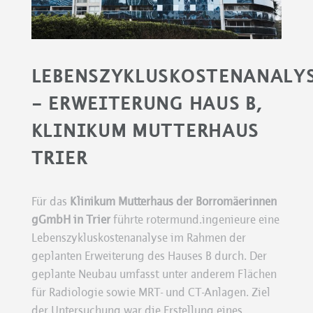
LEBENSZYKLUSKOSTENANALY
– ERWEITERUNG HAUS B,
KLINIKUM MUTTERHAUS
TRIER
Für das
Klinikum Mutterhaus der Borromäerinnen
gGmbH in Trier
führte rotermund.ingenieure eine
Lebenszykluskostenanalyse im Rahmen der
geplanten Erweiterung des Hauses B durch. Der
geplante Neubau umfasst unter anderem Flächen
für Radiologie sowie MRT- und CT-Anlagen. Ziel
der Untersuchung war die Erstellung eines