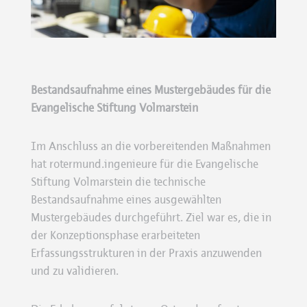
Bestandsaufnahme eines Mustergebäudes für die
Evangelische Stiftung Volmarstein
Im Anschluss an die vorbereitenden Maßnahmen
hat rotermund.ingenieure für die Evangelische
Stiftung Volmarstein die technische
Bestandsaufnahme eines ausgewählten
Mustergebäudes durchgeführt. Ziel war es, die in
der Konzeptionsphase erarbeiteten
Erfassungsstrukturen in der Praxis anzuwenden
und zu validieren.