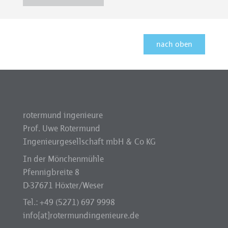
nach oben
rotermund ingenieure
Prof. Uwe Rotermund
Ingenieurgesellschaft mbH & Co KG
In der Mönchenmühle
Pfennigbreite 8
D-37671 Höxter/Weser
Tel.: +49 (5271) 697 9998
info[at]rotermundingenieure.de