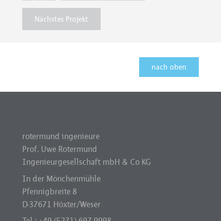
Nächstes Projekt
nach oben
rotermund ingenieure
Prof. Uwe Rotermund
Ingenieurgesellschaft mbH & Co KG
In der Mönchenmühle
Pfennigbreite 8
D-37671 Höxter/Weser
Tel.: +49 (5271) 697 9998