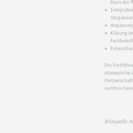
Basis der 
Integratio
Vergabeun
Anpassung 
Klärung te
Fachbeteil
Entwicklu
Die Fortführu
strategische 
Partnerschaf
rechtssicher
Bildquelle: A