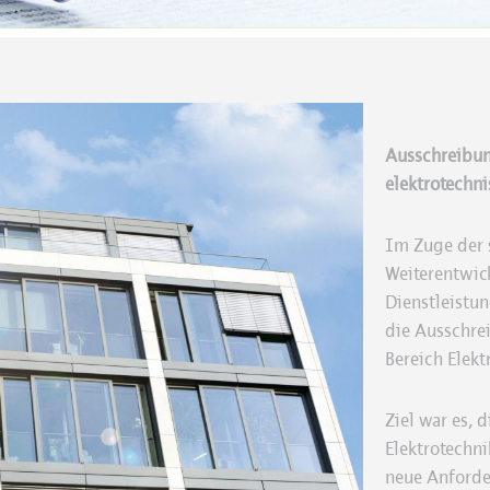
Ausschreibun
elektrotechni
Im Zuge der s
Weiterentwic
Dienstleistun
die Ausschre
Bereich Elekt
Ziel war es, 
Elektrotechni
neue Anforder