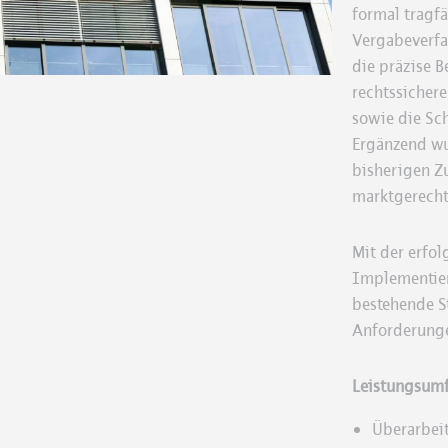
formal tragfä
Vergabeverfa
die präzise B
rechtssicher
sowie die Sch
Ergänzend wu
bisherigen Z
marktgerecht
Mit der erfo
Implementier
bestehende S
Anforderungen
Leistungsum
Überarbeit