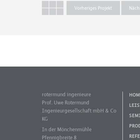
Vorheriges Projekt
Nächs
rotermund ingenieure
HOM
Prof. Uwe Rotermund
LEI
Ingenieurgesellschaft mbH & Co
SEM
KG
PRO
In der Mönchenmühle
REF
Pfennigbreite 8