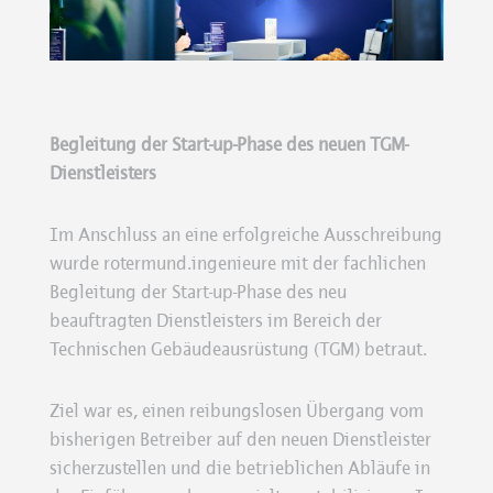
Begleitung der Start-up-Phase des neuen TGM-
Dienstleisters
Im Anschluss an eine erfolgreiche Ausschreibung
wurde rotermund.ingenieure mit der fachlichen
Begleitung der Start-up-Phase des neu
beauftragten Dienstleisters im Bereich der
Technischen Gebäudeausrüstung (TGM) betraut.
Ziel war es, einen reibungslosen Übergang vom
bisherigen Betreiber auf den neuen Dienstleister
sicherzustellen und die betrieblichen Abläufe in