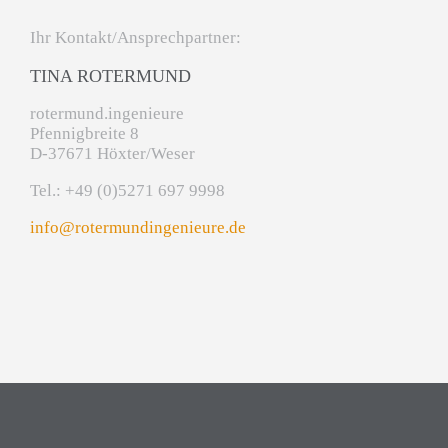
Ihr Kontakt/Ansprechpartner:
TINA ROTERMUND
rotermund.ingenieure
Pfennigbreite 8
D-37671 Höxter/Weser
Tel.: +49 (0)5271 697 9998
info@rotermundingenieure.de