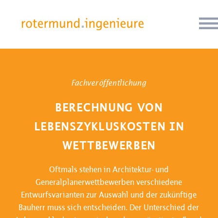
Fachveröffentlichung
BERECHNUNG VON
LEBENSZYKLUSKOSTEN IN
WETTBEWERBEN
Oftmals stehen in Architektur- und
Generalplanerwettbewerben verschiedene
Entwurfsvarianten zur Auswahl und der zukünftige
Bauherr muss sich entscheiden. Der Unterschied der