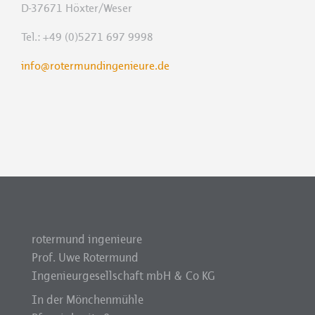
D-37671 Höxter/Weser
Tel.: +49 (0)5271 697 9998
info@rotermundingenieure.de
rotermund ingenieure
Prof. Uwe Rotermund
Ingenieurgesellschaft mbH & Co KG
In der Mönchenmühle